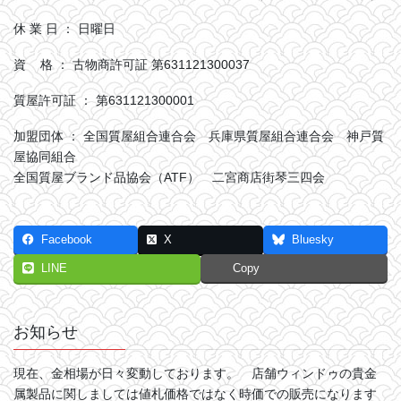
休 業 日 ： 日曜日
資 格 ： 古物商許可証 第631121300037
質屋許可証 ： 第631121300001
加盟団体 ： 全国質屋組合連合会 兵庫県質屋組合連合会 神戸質
屋協同組合
全国質屋ブランド品協会（ATF） 二宮商店街琴三四会
Facebook
X
Bluesky
LINE
Copy
お知らせ
現在、金相場が日々変動しております。 店舗ウィンドゥの貴金
属製品に関しましては値札価格ではなく時価での販売になります