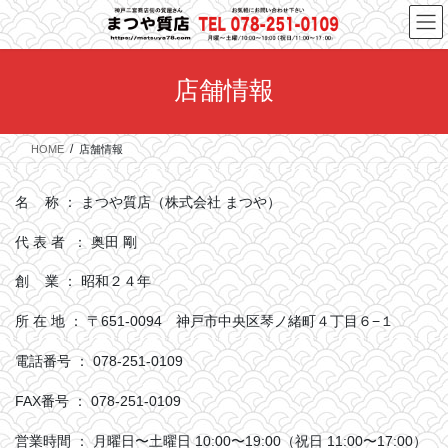
コ
ナ
ン
ビ
テ
ゲ
ン
ー
店舗情報
ツ
シ
へ
ョ
ス
ン
HOME
店舗情報
キ
に
ッ
移
プ
動
名 称 ： まつや質店（株式会社 まつや）
代 表 者 ： 奥田 剛
創 業 ： 昭和２４年
所 在 地 ： 〒651-0094 神戸市中央区琴ノ緒町４丁目６−１
電話番号 ： 078-251-0109
FAX番号 ： 078-251-0109
営業時間 ： 月曜日〜土曜日 10:00〜19:00（祝日 11:00〜17:00）